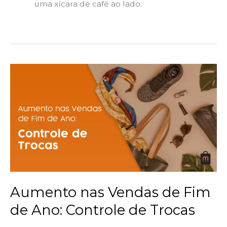
uma xícara de café ao lado.
Aumento
nas
Vendas
de
Fim
de
Ano:
Controle
de
Trocas
Aumento nas Vendas de Fim
de Ano: Controle de Trocas